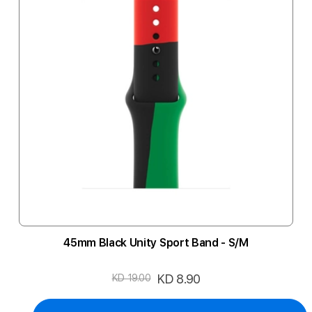
45mm Black Unity Sport Band - S/M
السعر
KD 8.90
KD 19.00
الخاص