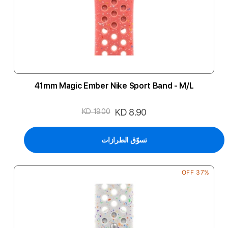
41mm Magic Ember Nike Sport Band - M/L
السعر
KD 8.90
KD 19.00
الخاص
تسوّق الطرازات
37% OFF