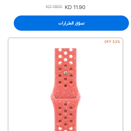
السعر
KD 11.90
KD 19.00
الخاص
تسوّق الطرازات
53% OFF