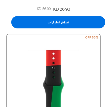
السعر
KD 26.90
KD 56.90
الخاص
تسوّق الطرازات
53% OFF