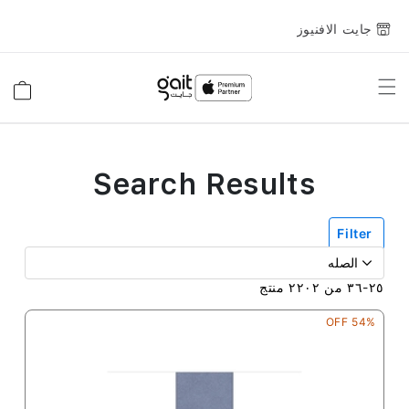
جايت الافنيوز
Toggle
السلة
Nav
Search Results
Filter
٢٥
-
٣٦
من
٢٢٠٢
منتج
54% OFF