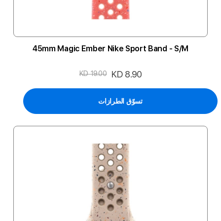
45mm Magic Ember Nike Sport Band - S/M
السعر
KD 8.90
KD 19.00
الخاص
تسوّق الطرازات