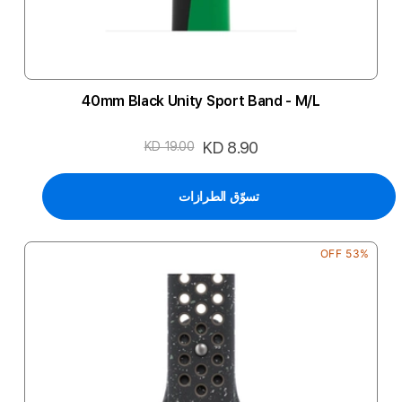
40mm Black Unity Sport Band - M/L
السعر
KD 8.90
KD 19.00
الخاص
تسوّق الطرازات
53% OFF