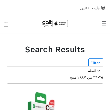
جايت الافنيوز
Toggle
السلة
Nav
Search Results
Filter
٢٥
-
٣٦
من
٢٨٨٧
منتج