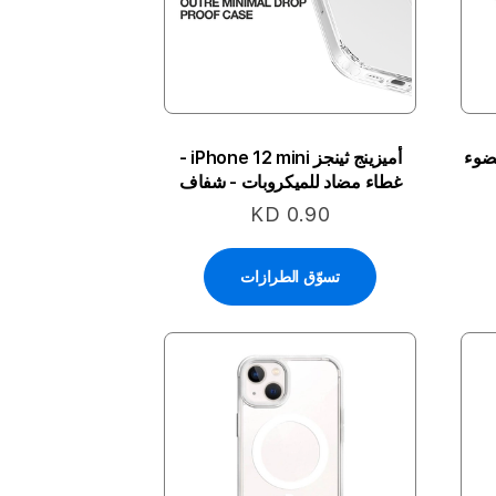
لضوء
أميزينج ثينجز iPhone 12 mini -
غطاء مضاد للميكروبات - شفاف
KD 0.90
تسوّق الطرازات