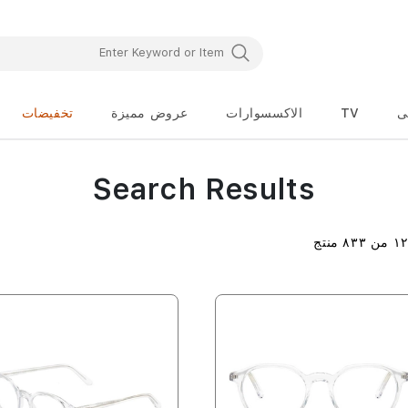
ى
TV
الاكسسوارات
عروض مميزة
تخفيضات
Search Results
١
من
٨٣٣
منتج