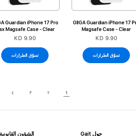
GA Guardian iPhone 17 Pro
GIIGA Guardian iPhone 17 P
x Magsafe Case - Clear
Magsafe Case - Clear
KD 9.90
KD 9.90
تسوّق الطرازات
تسوّق الطرازات
حقيبة
١
٤
٣
٢
حقيبة
حاليا انت تقرأ الصفحة
حقيبة
حقيبة
حول Gait
الشؤون القانونية