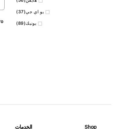
هايفن
56
المنتج
يو اي جي
37
ro
المنتج
يونيك
89
Shop
الخدمات