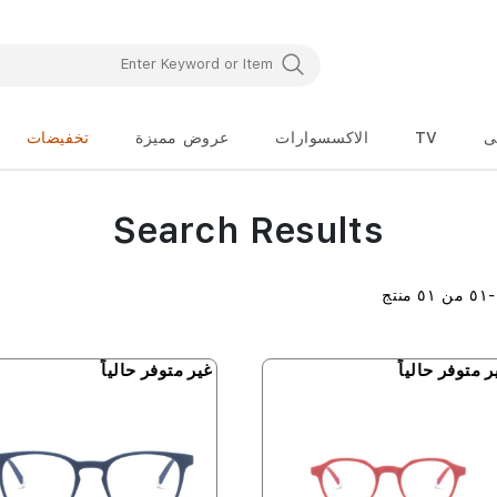
ى
TV
الاكسسوارات
عروض مميزة
تخفيضات
Search Results
-
٥١
من
٥١
منتج
ر متوفر حالياً
غير متوفر حالياً