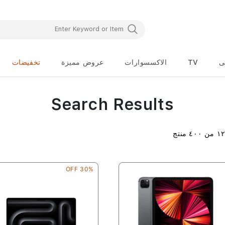
ى
TV
الاكسسوارات
عروض مميزة
تخفيضات
Search Results
١
من
٤٠٠
منتج
30% OFF