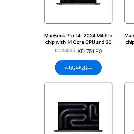
MacBook Pro 14" 2024 M4 Pro
Mac
chip with 14 Core CPU and 20
chi
Core GPU 24GB 1TB 4P-SB
Co
السعر
KD 751.90
KD 869.90
ENG
الخاص
تسوّق الطرازات