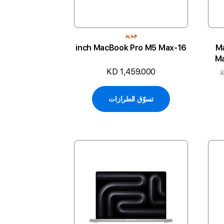
جديد
16-inch MacBook Pro M5 Max
M
Ma
an
KD 1,459.000
K
تسوّق الطرازات