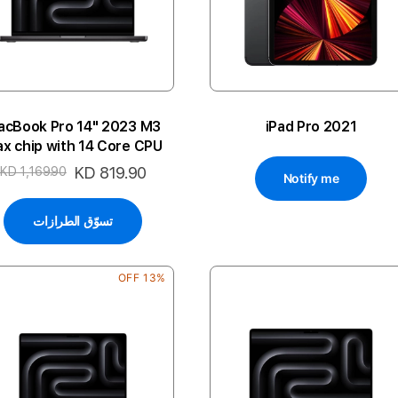
acBook Pro 14" 2023 M3
iPad Pro 2021
x chip with 14 Core CPU
d 30 Core GPU 36GB 1TB
السعر
KD 819.90
KD 1,169.90
Notify me
4P-SB ENG
الخاص
تسوّق الطرازات
13% OFF