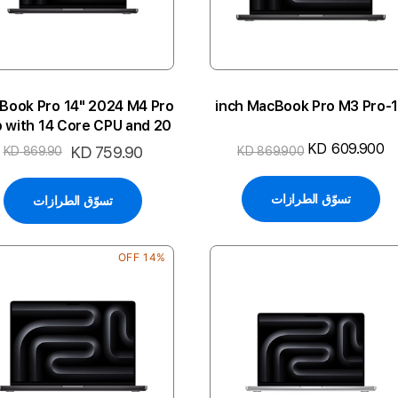
Book Pro 14" 2024 M4 Pro
14-inch Mac
p with 14 Core CPU and 20
re GPU 24GB 1TB 4P-SB
KD 609.900
السعر
KD 759.90
KD 869.90
KD 869.900
ARA
الخاص
تسوّق الطرازات
تسوّق الطرازات
14% OFF