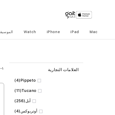
Mac
iPad
iPhone
Watch
الموسيق
٢
-
١
العلامات التجارية
المنتج
4
Pippeto
المنتج
11
Tucano
المنتج
أبل
256
المنتج
أوتربوكس
4