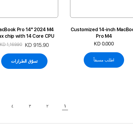
acBook Pro 14" 2024 M4
Customized 14-inch MacBo
x chip with 14 Core CPU
Pro M4
d 32 Core GPU 36GB 1TB
KD 0.000
السعر
KD 915.90
KD 1,169.90
4P-SB ARA
الخاص
اطلب مسبقاً
تسوّق الطرازات
حقيبة
١
٤
٣
٢
حقيبة
حاليا انت تقرأ الصفحة
حقيبة
حقيبة