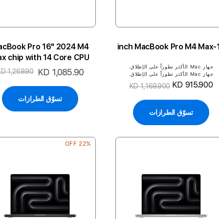
acBook Pro 16" 2024 M4
14-inch
x chip with 14 Core CPU
جهاز Mac الأكثر تطوراً على الإطلاق.
d 32 Core GPU 36GB 1TB
السعر
KD 1,085.90
D 1,269.90
جهاز Mac الأكثر تطوراً على الإطلاق.
4P-SB ENG
الخاص
KD 915.900
KD 1,169.900
تسوّق الطرازات
تسوّق الطرازات
22% OFF