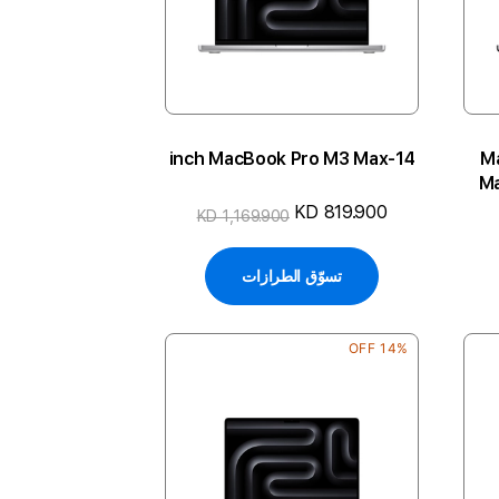
14-inch MacBook Pro M3 Max
M
Ma
an
KD 819.900
KD 1,169.900
تسوّق الطرازات
14% OFF