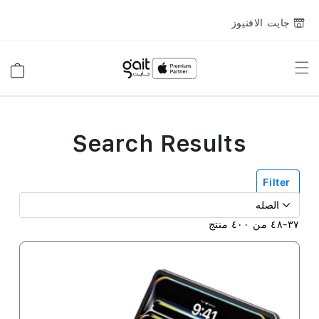
جايت الافنيوز
Toggle
السلة
Nav
Search Results
Filter
٣٧
-
٤٨
من
٤٠٠
منتج