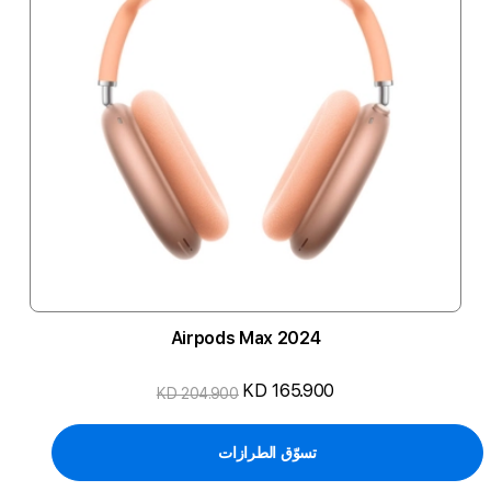
Airpods Max 2024
KD 165.900
KD 204.900
تسوّق الطرازات