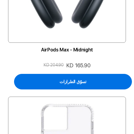
AirPods Max - Midnight
السعر
KD 165.90
KD 204.90
الخاص
تسوّق الطرازات