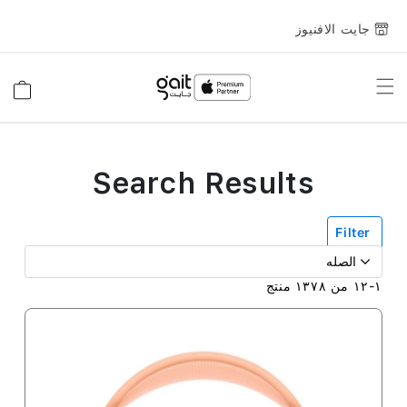
جايت الافنيوز
Toggle
السلة
Nav
Search Results
Filter
١
-
١٢
من
١٣٧٨
منتج