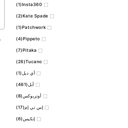
منتج
1
Insta360
المنتج
2
Kate Spade
منتج
1
Patchwork
المنتج
4
Pippeto
r
المنتج
7
Pitaka
المنتج
26
Tucano
منتج
آي ديل
1
المنتج
أبل
461
المنتج
أوتربوكس
8
المنتج
إس تي إم
17
المنتج
إنكيس
6