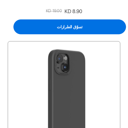
السعر
KD 8.90
KD 19.00
الخاص
تسوّق الطرازات