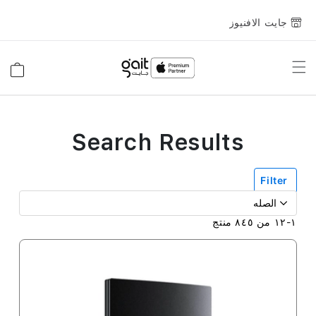
جايت الافنيوز
Toggle
السلة
Nav
Search Results
Filter
١
-
١٢
من
٨٤٥
منتج