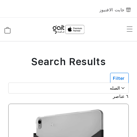
جايت الافنيوز
Toggle
السلة
Nav
Search Results
Filter
٦
عناصر