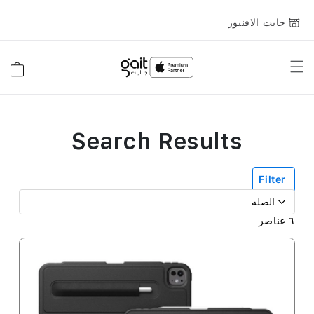
جايت الافنيوز
Toggle
السلة
Nav
Search Results
Filter
٦
عناصر