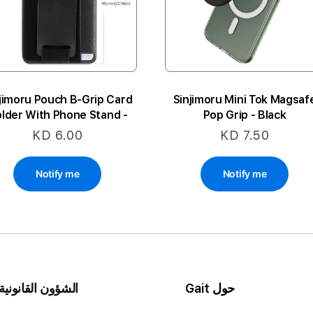
jimoru Pouch B-Grip Card
Sinjimoru Mini Tok Magsaf
lder With Phone Stand -
Pop Grip - Black
Black
KD 6.00
KD 7.50
Notify me
Notify me
حول Gait
الشؤون القانونية