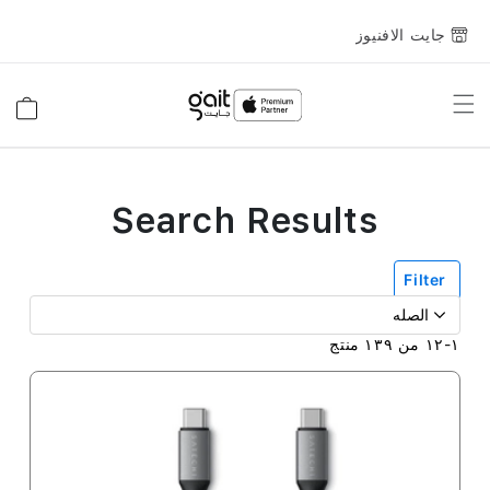
جايت الافنيوز
Toggle
السلة
Nav
Search Results
Filter
١
-
١٢
من
١٣٩
منتج