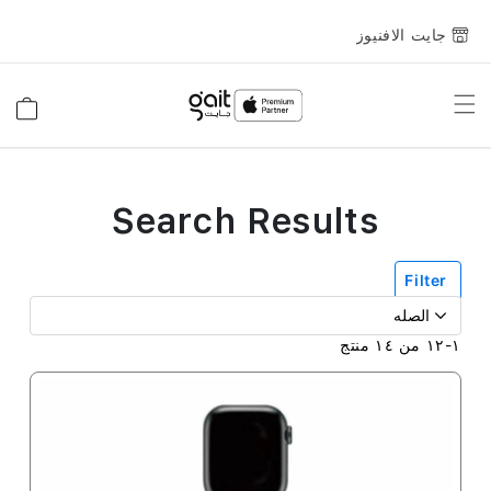
جايت الافنيوز
Toggle
السلة
Nav
Search Results
Filter
١
-
١٢
من
١٤
منتج