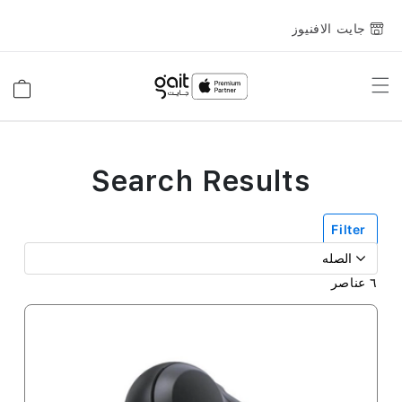
جايت الافنيوز
Toggle
السلة
Nav
Search Results
Filter
٦
عناصر