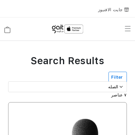
جايت الافنيوز
Toggle
السلة
Nav
Search Results
Filter
٧
عناصر