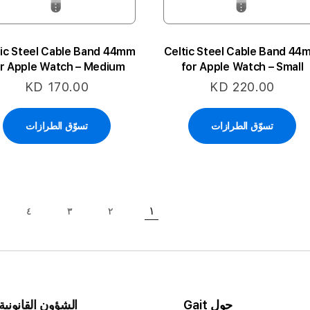
tic Steel Cable Band 44mm
Celtic Steel Cable Band 44
r Apple Watch – Medium
for Apple Watch – Small
KD 170.00
KD 220.00
تسوّق الطرازات
تسوّق الطرازات
حقيبة
١
٤
٣
٢
حقيبة
حاليا انت تقرأ الصفحة
حقيبة
حقيبة
حول Gait
الشؤون القانونية