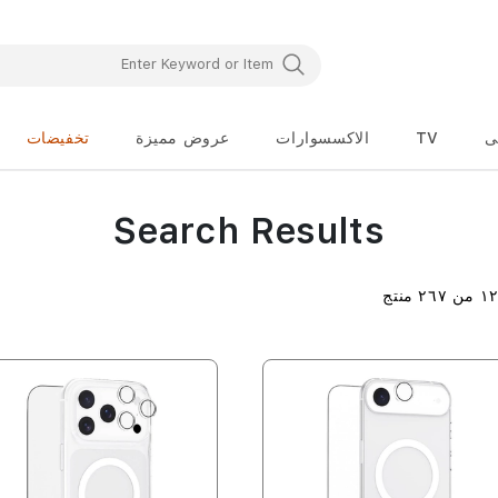
ى
TV
الاكسسوارات
عروض مميزة
تخفيضات
Search Results
١
من
٢٦٧
منتج