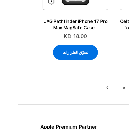
UAG Pathfinder iPhone 17 Pro
Cel
Max MagSafe Case -
fo
Ice/Siilver
KD 18.00
تسوّق الطرازات
٥
حقيبة
حقيبة
التالي
Apple Premium Partner