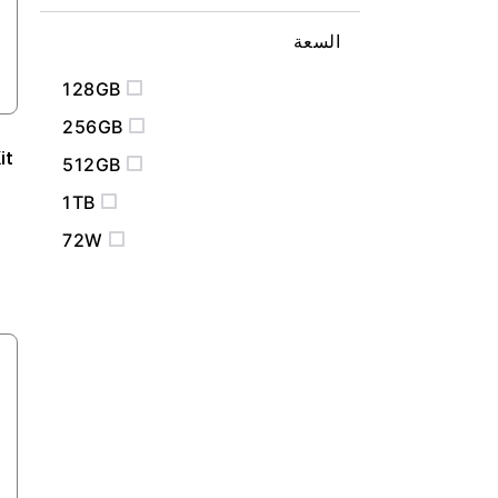
السعة
128GB
256GB
it
512GB
1TB
72W