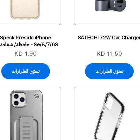
Speck Presido iPhone
SATECHI 72W Car Charge
Se/8/7/6S - حافظة/ شفاف
لمعة
KD 1.90
KD 11.50
تسوّق الطرازات
تسوّق الطرازات