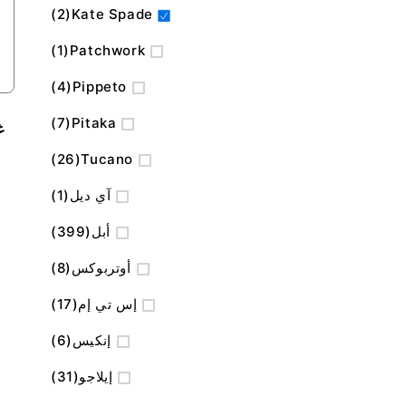
المنتج
2
Kate Spade
منتج
1
Patchwork
المنتج
4
Pippeto
المنتج
7
Pitaka
المنتج
26
Tucano
منتج
آي ديل
1
المنتج
أبل
399
المنتج
أوتربوكس
8
المنتج
إس تي إم
17
المنتج
إنكيس
6
المنتج
إيلاجو
31