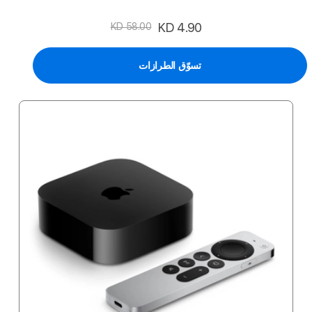
السعر
KD 4.90
KD 58.00
الخاص
تسوّق الطرازات