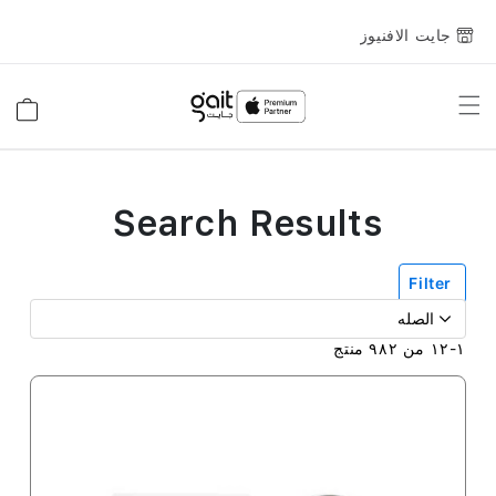
جايت الافنيوز
Toggle
السلة
Nav
Search Results
Filter
١
-
١٢
من
٩٨٢
منتج