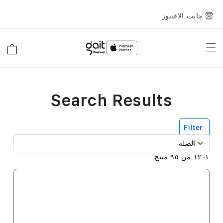
جايت الافنيوز
Toggle
السلة
Nav
Search Results
Filter
١
-
١٢
من
٩٥
منتج