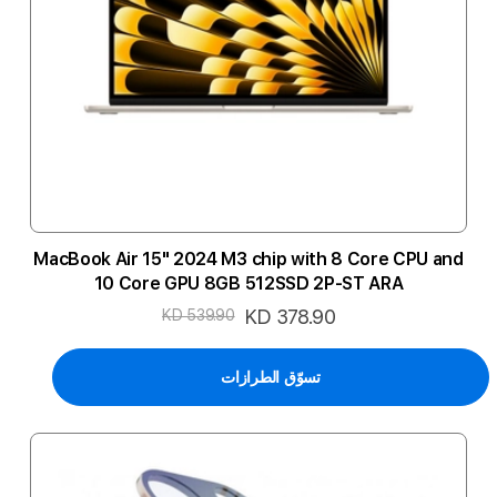
MacBook Air 15" 2024 M3 chip with 8 Core CPU and
10 Core GPU 8GB 512SSD 2P-ST ARA
السعر
KD 378.90
KD 539.90
الخاص
تسوّق الطرازات