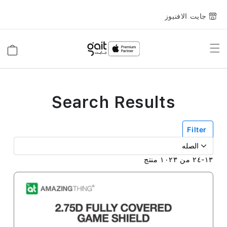
جايت الافنيوز
Toggle
السلة
Nav
Search Results
Filter
١٣
-
٢٤
من
١٠٢٣
منتج