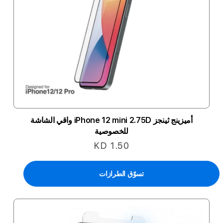
أميزينج ثينجز iPhone 12 mini 2.75D واقي الشاشة
للخصوصية
KD 1.50
تسوّق الطرازات