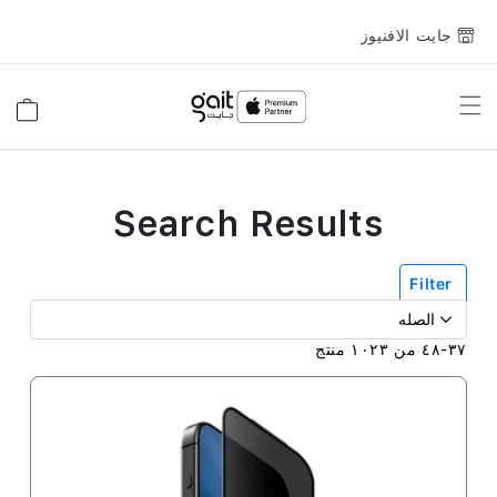
جايت الافنيوز
Toggle
السلة
Nav
Search Results
Filter
٣٧
-
٤٨
من
١٠٢٣
منتج