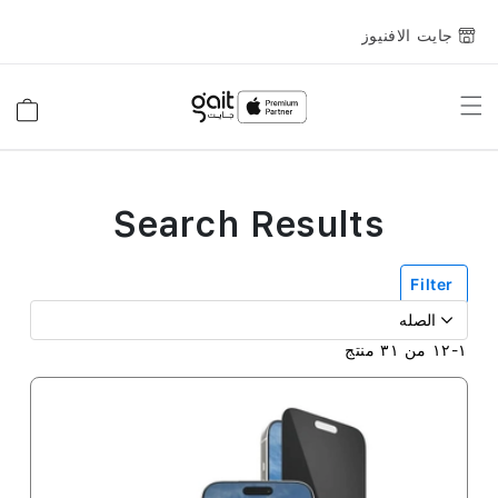
جايت الافنيوز
Toggle
السلة
Nav
Search Results
Filter
١
-
١٢
من
٣١
منتج