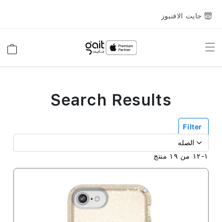
جايت الافنيوز
Toggle
السلة
Nav
Search Results
Filter
١
-
١٢
من
١٩
منتج