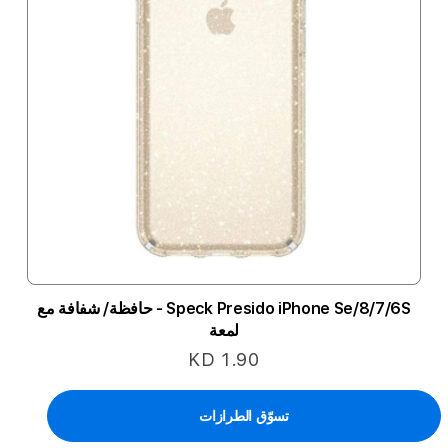
Speck Presido iPhone Se/8/7/6S - حافظة/ شفافة مع
لمعة
KD 1.90
تسوّق الطرازات