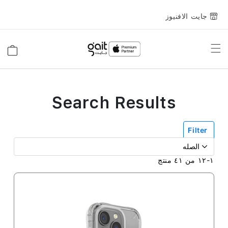
جايت الافنيوز
Toggle
السلة
Nav
Search Results
Filter
١
-
١٢
من
٤١
منتج