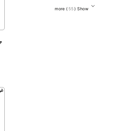
) more
55
Show (
جر
غي