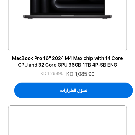
MacBook Pro 16" 2024 M4 Max chip with 14 Core
CPU and 32 Core GPU 36GB 1TB 4P-SB ENG
السعر
KD 1,085.90
KD 1,269.90
الخاص
تسوّق الطرازات