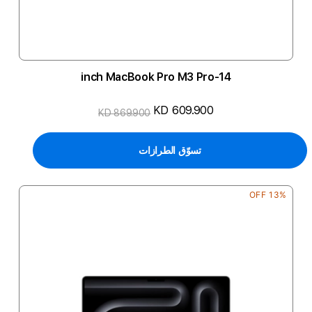
14-inch MacBook Pro M3 Pro
KD 609.900
KD 869.900
تسوّق الطرازات
13% OFF