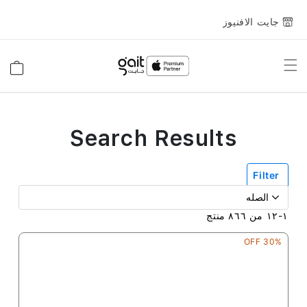
جايت الافنيوز
Toggle
السلة
Nav
Search Results
Filter
١
-
١٢
من
٨٦٦
منتج
30% OFF