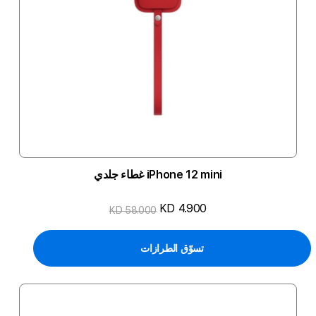
iPhone 12 mini غطاء جلدي
KD 4.900
KD 58.000
تسوّق الطرازات