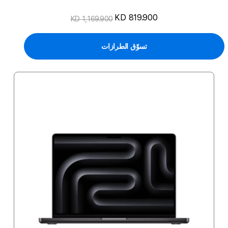
KD 819.900
KD 1,169.900
تسوّق الطرازات