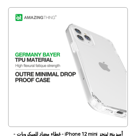
أميزينج ثينجز iPhone 12 mini - غطاء مضاد للميكروبات -