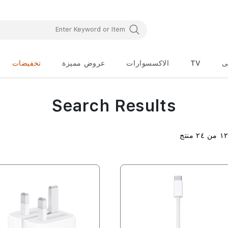
ى
TV
الاكسسوارات
عروض مميزة
تخفيضات
Search Results
١
من
٢٤
منتج