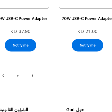
140W USB-C Power Adapter
70W USB-C Power Adapte
KD 37.90
KD 21.00
Notify me
Notify me
حقيبة
١
٢
حقيبة
حاليا انت تقرأ الصفح
حقي
الت
حول Gait
الشؤون القانونية