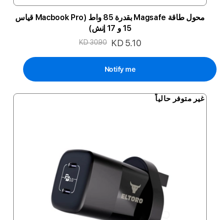
محول طاقة Magsafe بقدرة 85 واط (Macbook Pro قياس
15 و 17 إنش)
السعر
KD 5.10
KD 30.90
الخاص
Notify me
غير متوفر حالياً