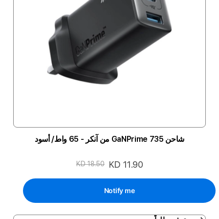
شاحن 735 GaNPrime من آنكر - 65 واط/ أسود
السعر
KD 11.90
KD 18.50
الخاص
Notify me