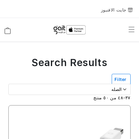
جايت الافنيوز
Toggle
السلة
Nav
Search Results
Filter
٣٧
-
٤٨
من
٥٠
منتج