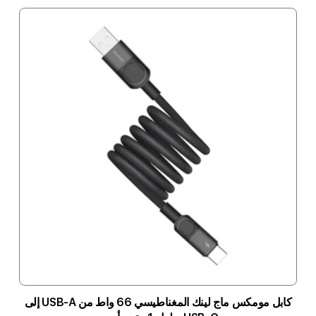
كابل مومكس ماج لينك المغناطيسي 66 واط من USB-A إلى