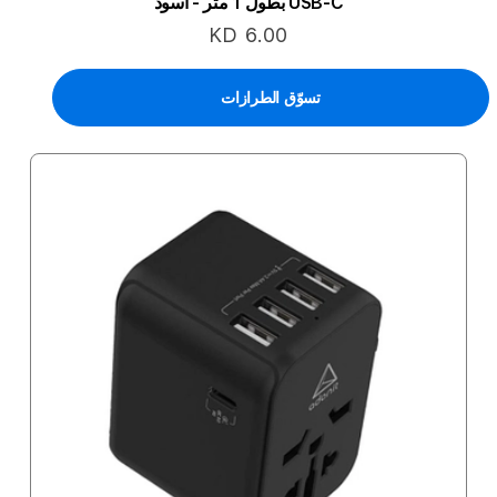
USB-C بطول 1 متر - أسود
KD 6.00
تسوّق الطرازات