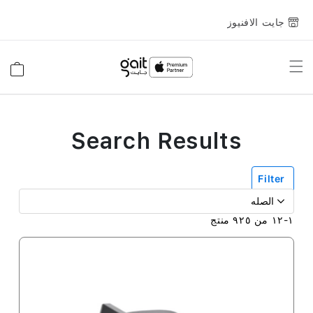
جايت الافنيوز
Toggle
السلة
Nav
Search Results
Filter
١
-
١٢
من
٩٢٥
منتج