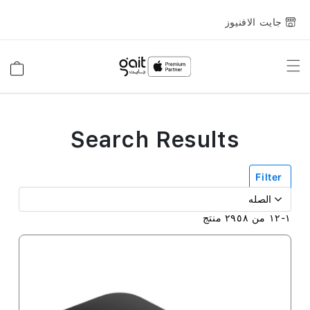
جايت الافنيوز
Toggle
السلة
Nav
Search Results
Filter
١
-
١٢
من
٢٩٥٨
منتج