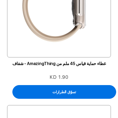
غطاء حماية قياس 45 ملم من AmazingThing - شفاف
KD 1.90
تسوّق الطرازات