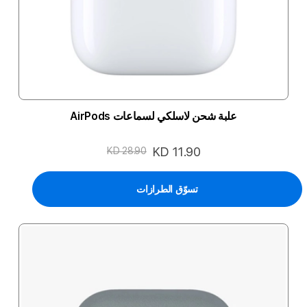
علبة شحن لاسلكي لسماعات AirPods
السعر
KD 11.90
KD 28.90
الخاص
تسوّق الطرازات