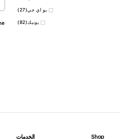
المنتج
يو اي جي
27
المنتج
يونيك
82
ne
Shop
الخدمات