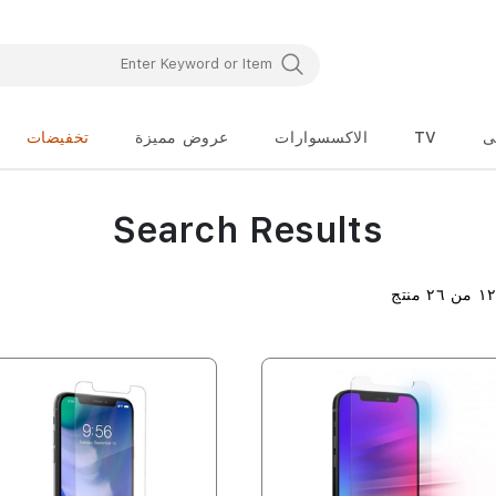
ى
TV
الاكسسوارات
عروض مميزة
تخفيضات
Search Results
١
من
٢٦
منتج