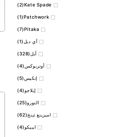
المنتج
2
Kate Spade
منتج
1
Patchwork
المنتج
7
Pitaka
منتج
آي ديل
1
المنتج
أبل
328
o
المنتج
أوتربوكس
4
المنتج
إنكيس
5
المنتج
إيلاجو
4
المنتج
التورو
25
المنتج
اميزينغ ثينج
62
المنتج
ايبيكو
4