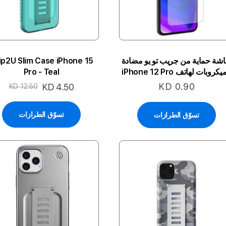
شة حماية من جريب تو يو مضادة
ip2U Slim Case iPhone 15
للميكروبات لهاتف iPhone 12 Pro
Pro - Teal
Max
KD 0.90
السعر
KD 4.50
KD 12.50
الخاص
تسوّق الطرازات
تسوّق الطرازات