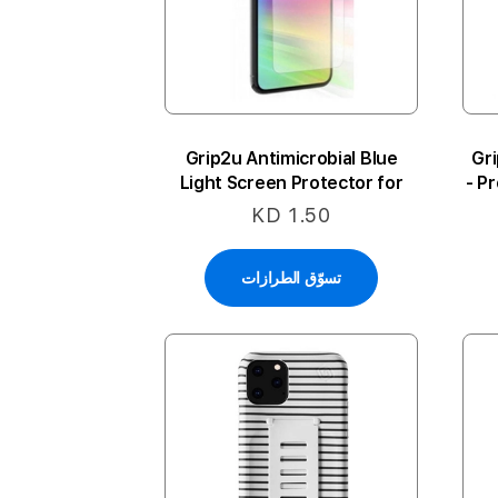
Grip2u Antimicrobial Blue
Gri
Light Screen Protector for
Protector for iPhone 12 Mini -
iPhone 12 Mini - شفاف
KD 1.50
تسوّق الطرازات