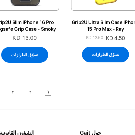
rip2U Slim iPhone 16 Pro
Grip2U Ultra Slim Case iPho
gsafe Grip Case - Smoky
15 Pro Max - Ray
KD 13.00
السعر
KD 4.50
KD 12.50
الخاص
تسوّق الطرازات
تسوّق الطرازات
حقيبة
١
٣
٢
حقيبة
حاليا انت تقرأ الصفحة
حقيبة
حول Gait
الشؤون القانونية