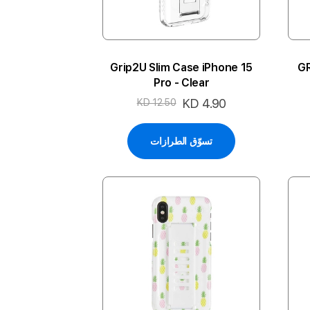
Grip2U Slim Case iPhone 15
GR
Pro - Clear
السعر
KD 4.90
KD 12.50
الخاص
تسوّق الطرازات