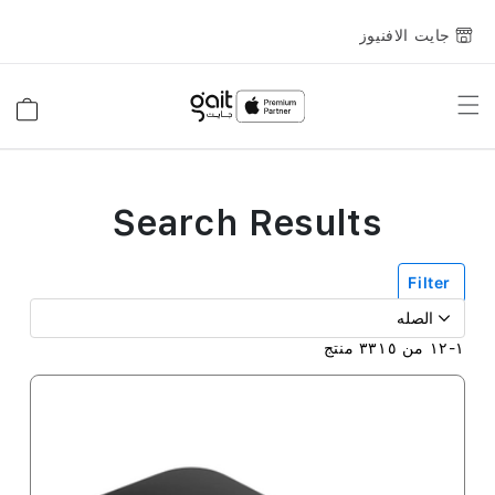
جايت الافنيوز
Toggle
السلة
Nav
Search Results
Filter
١
-
١٢
من
٣٣١٥
منتج