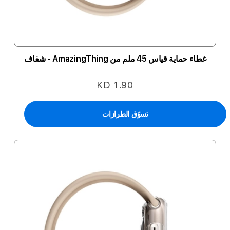
غطاء حماية قياس 45 ملم من AmazingThing - شفاف
KD 1.90
تسوّق الطرازات