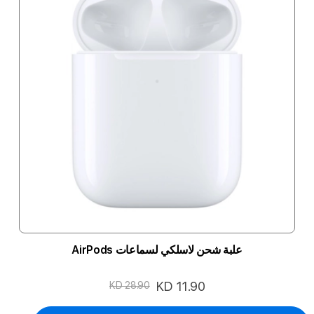
علبة شحن لاسلكي لسماعات AirPods
السعر
KD 11.90
KD 28.90
الخاص