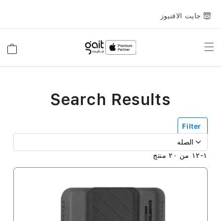
جايت الافنيوز
Toggle
السلة
Nav
Search Results
Filter
١
-
١٢
من
٢٠
منتج