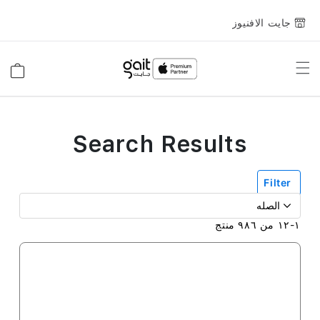
جايت الافنيوز
Toggle
السلة
Nav
Search Results
Filter
١
-
١٢
من
٩٨٦
منتج