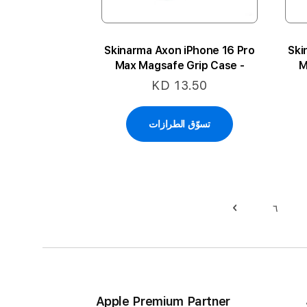
Skinarma Axon iPhone 16 Pro
Ski
Max Magsafe Grip Case -
M
Champagne
KD 13.50
تسوّق الطرازات
٦
بة
قرأ الصفحة
حقيبة
حقيبة
التالي
Apple Premium Partner