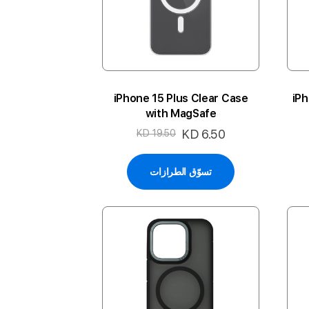
iPhone 15 Plus Clear Case
iPh
with MagSafe
السعر
KD 6.50
KD 19.50
الخاص
تسوّق الطرازات