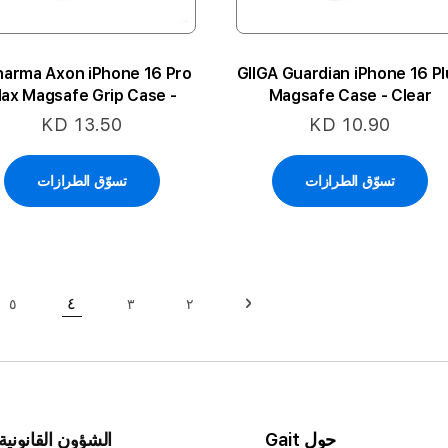
narma Axon iPhone 16 Pro
GIIGA Guardian iPhone 16 Pl
ax Magsafe Grip Case -
Magsafe Case - Clear
Black
KD 13.50
KD 10.90
تسوّق الطرازات
تسوّق الطرازات
حقيبة
٤
٥
٣
٢
حقيبة
السابق
حقيبة
حقيبة
حقي
حاليا انت ت
حول Gait
الشؤون القانونية