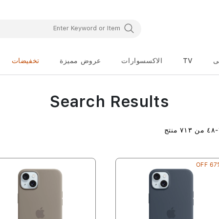
ى
TV
الاكسسوارات
عروض مميزة
تخفيضات
Search Results
-
٤٨
من
٧١٣
منتج
67% O