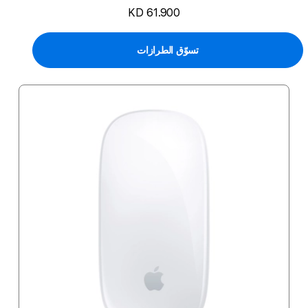
KD 61.900
تسوّق الطرازات