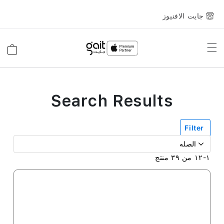
جايت الافنيوز
Toggle
السلة
Nav
Search Results
Filter
١
-
١٢
من
٣٩
منتج