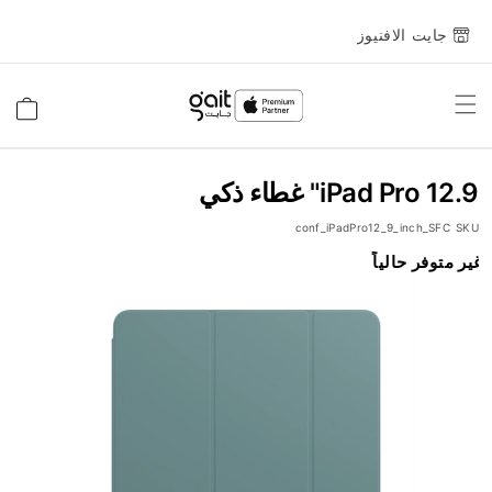
جايت الافنيوز
Toggle
السلة
Nav
iPad Pro 12.9" غطاء ذكي
conf_iPadPro12_9_inch_SFC
SKU
انتقل
غير متوفر حالياً
إلى
النهاية
معرض
الصور