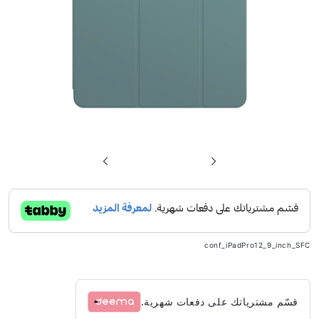
تخطي
إلى
بداية
معرض
الصور
conf_iPadPro12_9_inch_SFC
قسّم مشترياتك على دفعات شهرية.