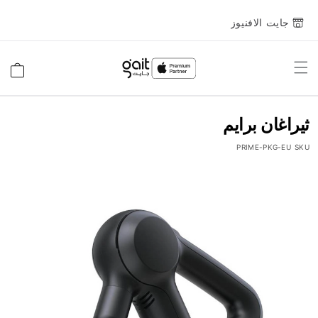
جايت الافنيوز
Toggle
السلة
Nav
ثيراغان برايم
PRIME-PKG-EU
SKU
انتقل
إلى
النهاية
معرض
الصور