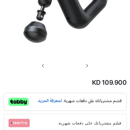
تخطي
إلى
بداية
KD 109.900
معرض
الصور
قسّم مشترياتك على دفعات شهرية.