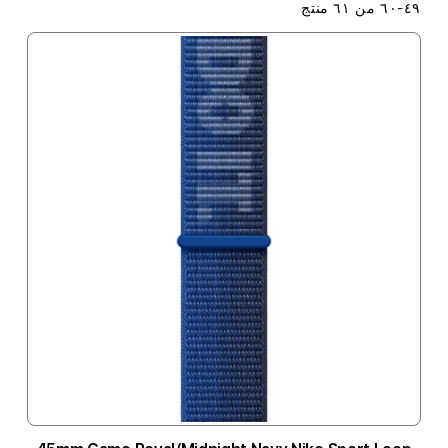
٤٩
-
٦٠
من
٦١
منتج