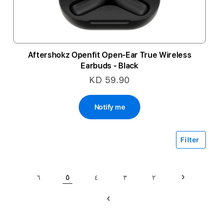
Aftershokz Openfit Open-Ear True Wireless
Earbuds - Black
KD 59.90
Notify me
Filter
حقيبة
٥
٦
٤
٣
٢
حقيبة
السابق
حقيبة
حقيبة
حقيبة
حقيبة
حاليا انت تقرأ الصفحة
حقيبة
التالي