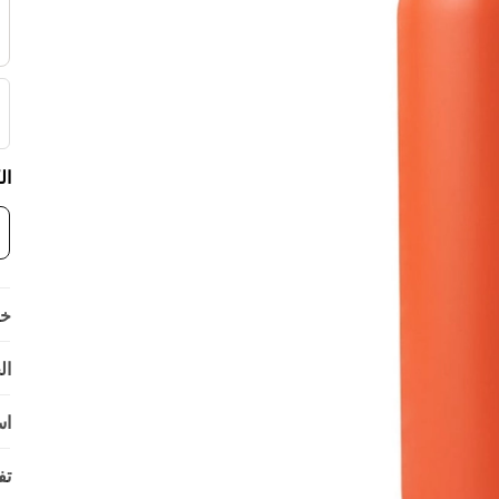
ة:
يل
ية
فر
حن