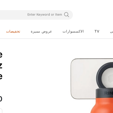
تخفيضات
عروض مميزة
الاكسسوارات
TV
ا
تخطي
e
إلى
بداية
معرض
z
الصور
e
0