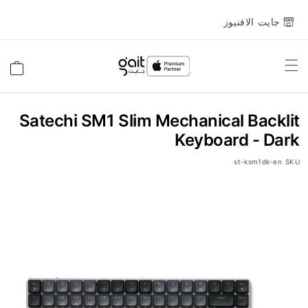
جايت الافنيوز
Toggle
السلة
Nav
Satechi SM1 Slim Mechanical Backlit
Keyboard - Dark
st-ksm1dk-en
SKU
انتقل
إلى
النهاية
معرض
الصور