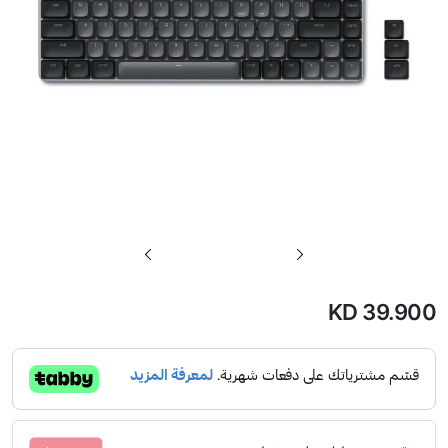
تخطي
إلى
بداية
KD 39.900
معرض
الصور