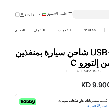
جايت الافنيوز
السلة
English
اللغة
Stores
الخدمات
الأعمال
التعليم
شاحن سيارة بمنفذين USB-
 من إلتورو
ELT-CR60PD3P2
SKU
KD 9.90