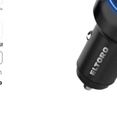
lk
ال