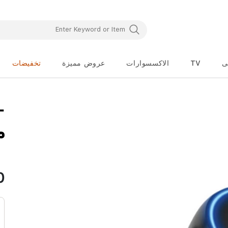
ى
TV
الاكسسوارات
عروض مميزة
تخفيضات
تخطي
إلى
بداية
معرض
C
الصور
0