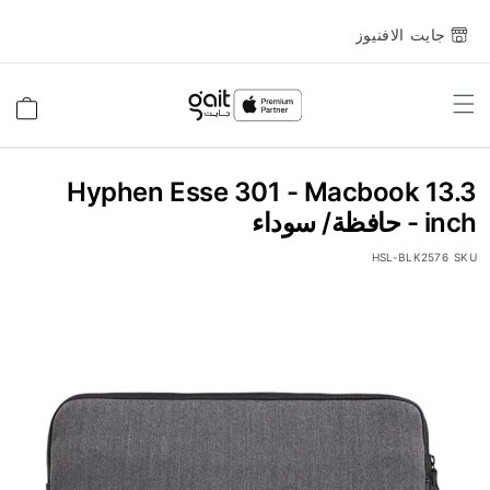
جايت الافنيوز
Toggle
السلة
Nav
Hyphen Esse 301 - Macbook 13.3
inch - حافظة/ سوداء
HSL-BLK2576
SKU
انتقل
إلى
النهاية
معرض
الصور