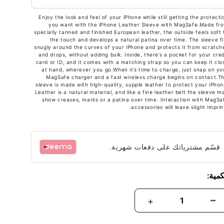
Enjoy the look and feel of your iPhone while still getting the protecti
you want with the iPhone Leather Sleeve with MagSafe.Made fr
specially tanned and finished European leather, the outside feels soft 
the touch and develops a natural patina over time. The sleeve fi
snugly around the curves of your iPhone and protects it from scratch
and drops, without adding bulk. Inside, there’s a pocket for your cred
card or ID, and it comes with a matching strap so you can keep it clo
at hand, wherever you go.When it’s time to charge, just snap on yo
MagSafe charger and a fast wireless charge begins on contact.Th
sleeve is made with high-quality, supple leather to protect your iPhon
Leather is a natural material, and like a fine leather belt the sleeve m
show creases, marks or a patina over time. Interaction with MagSa
accessories will leave slight imprint
قسّم مشترياتك على دفعات شهرية.
كمية: