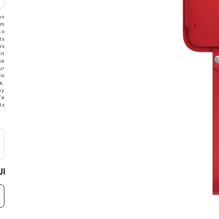
on
om
to
ts
es
it
se
ur
is
e.
ay
fe
s.
ال