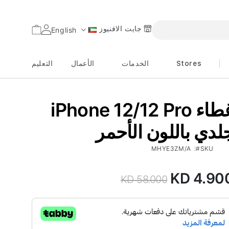
جايت الافنيوز
السلة
English
اللغة
Stores
الخدمات
الأعمال
التعليم
iPhone 12/12 Pro غطاء
لدي باللون الأحمر
MHYE3ZM/A
SKU
KD 4.90
سعر
KD 58.000
خاص