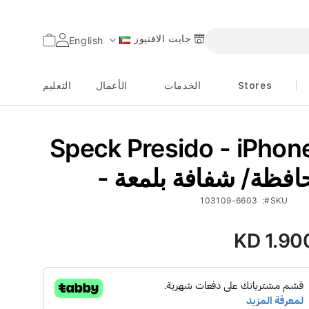
جايت الافنيوز
السلة
English
اللغة
Stores
الخدمات
الأعمال
التعليم
Speck Presido - iPhon
 حافظة/ شفافة بلمعة
103109-6603
SKU
KD 1.90