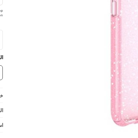
op
on
ال
خي
ال
اس