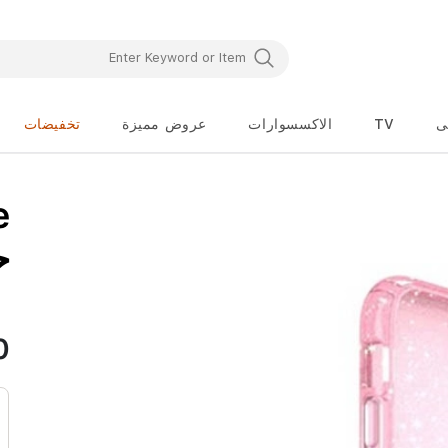
ى
TV
الاكسسوارات
عروض مميزة
تخفيضات
تخطي
e
إلى
بداية
معرض
-
الصور
0