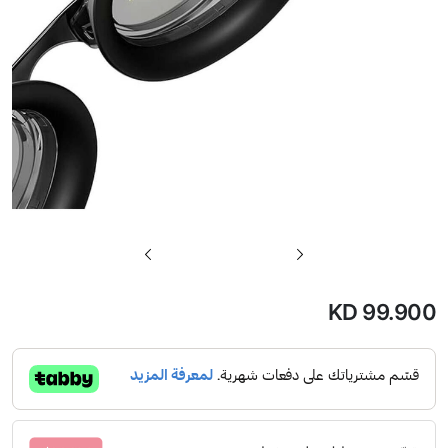
تخطي
إلى
بداية
KD 99.900
معرض
الصور