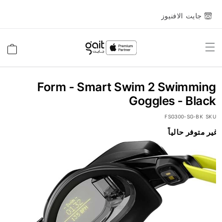
جايت الافنيوز
Toggle
السلة
Nav
Form - Smart Swim 2 Swimming
Goggles - Black
FSG300-SG-BK
SKU
انتقل
غير متوفر حالياً
إلى
النهاية
معرض
الصور