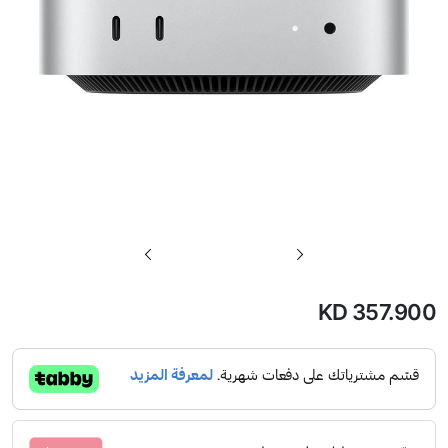
تخطي
إلى
بداية
KD 357.900
معرض
الصور