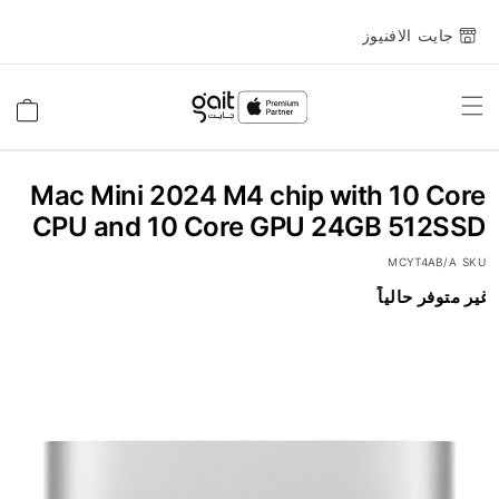
جايت الافنيوز
Toggle
السلة
Nav
Mac Mini 2024 M4 chip with 10 Core
CPU and 10 Core GPU 24GB 512SSD
MCYT4AB/A
SKU
انتقل
غير متوفر حالياً
إلى
النهاية
معرض
الصور