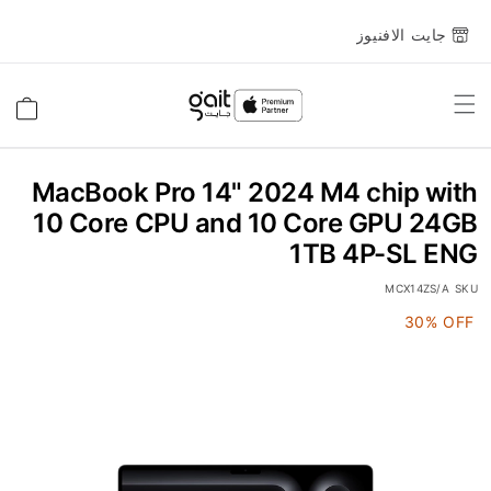
جايت الافنيوز
Toggle
السلة
Nav
MacBook Pro 14" 2024 M4 chip with
10 Core CPU and 10 Core GPU 24GB
1TB 4P-SL ENG
MCX14ZS/A
SKU
انتقل
30% OFF
إلى
النهاية
معرض
الصور