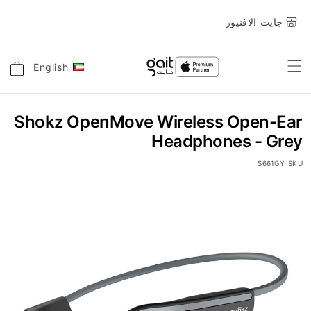
جايت الافنيوز
English
اللغة
Toggle
السلة
Nav
Shokz OpenMove Wireless Open-Ear
Headphones - Grey
S661GY
SKU
انتقل
إلى
النهاية
معرض
الصور