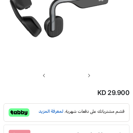
تخطي
إلى
بداية
KD 29.900
معرض
الصور